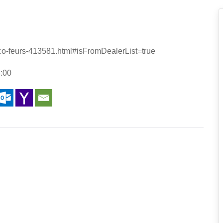
ulco-feurs-413581.html#isFromDealerList=true
8:00