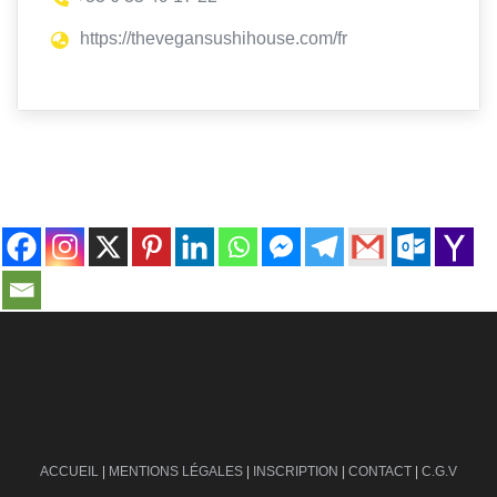
https://thevegansushihouse.com/fr
contact@ville-infos.fr
ACCUEIL
|
MENTIONS LÉGALES
|
INSCRIPTION
|
CONTACT
|
C.G.V