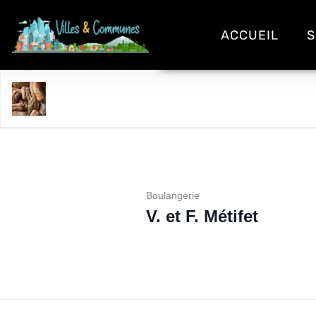
ACCUEIL
S
V. et F. Métifet
Boulangerie
V. et F. Métifet