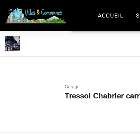
ACCUEIL
S
Tressol Chabrier carrosserie
Garage
Tressol Chabrier car