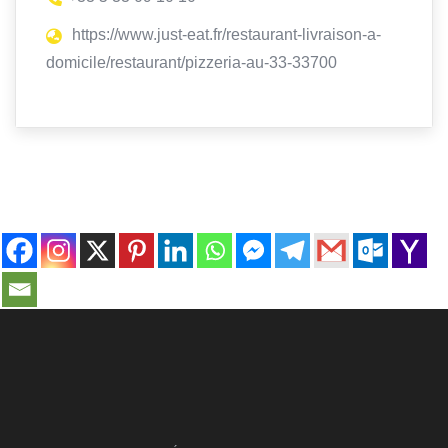
https://www.just-eat.fr/restaurant-livraison-a-
domicile/restaurant/pizzeria-au-33-33700
contact@ville-infos.fr