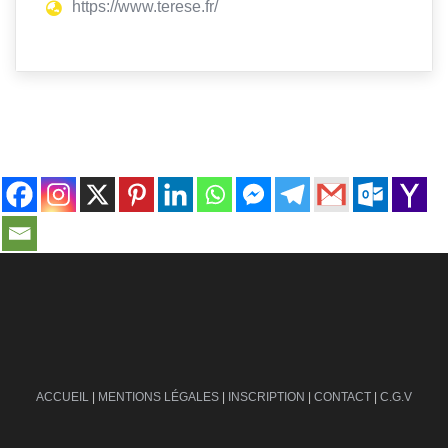
https://www.terese.fr/
contact@ville-infos.fr
ACCUEIL
|
MENTIONS LÉGALES
|
INSCRIPTION
|
CONTACT
|
C.G.V