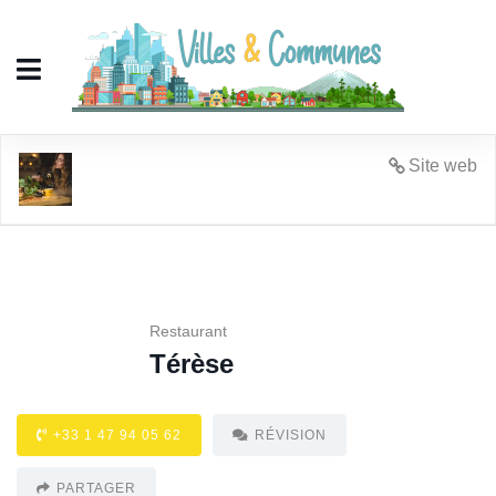
Térèse
Site web
Restaurant
Térèse
+33 1 47 94 05 62
RÉVISION
PARTAGER