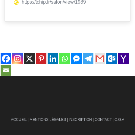
https://tchip.fr/salon/view/1989
contact@ville-infos.fr
ACCUEIL
|
MENTIONS LÉGALES
|
INSCRIPTION
|
CONTACT
|
C.G.V