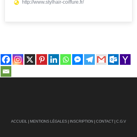
http://www.stylhair-coiffure.fr/
contact@ville-infos.fr
ACCUEIL
|
MENTIONS LÉGALES
|
INSCRIPTION
|
CONTACT
|
C.G.V