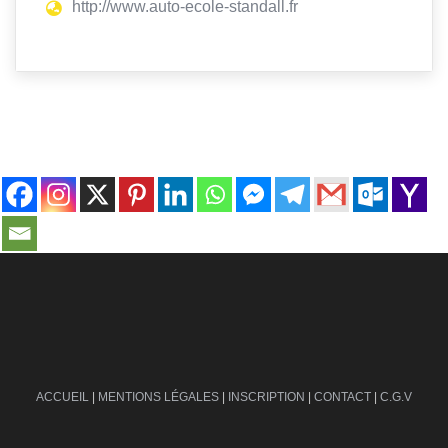
http://www.auto-ecole-standall.fr
contact@ville-infos.fr
ACCUEIL
|
MENTIONS LÉGALES
|
INSCRIPTION
|
CONTACT
|
C.G.V