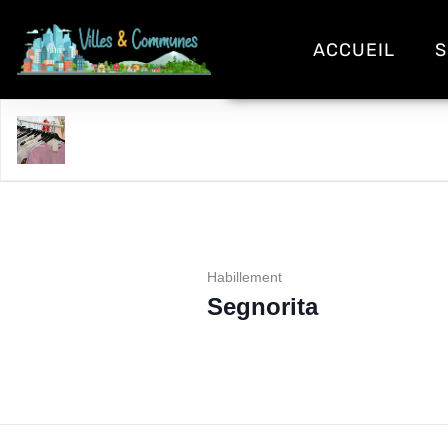
ACCUEIL
S
Segnorita
Habillement
Segnorita