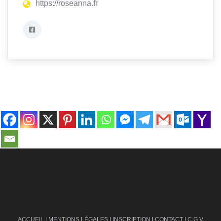
https://roseanna.fr
contact@ville-infos.fr
ACCUEIL
|
MENTIONS LÉGALES
|
INSCRIPTION
|
CONTACT
|
C.G.V