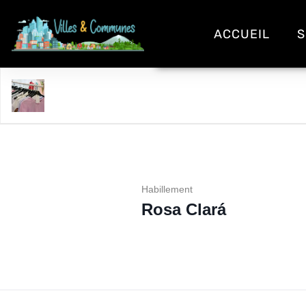
ACCUEIL
S
Rosa Clará
Habillement
Rosa Clará