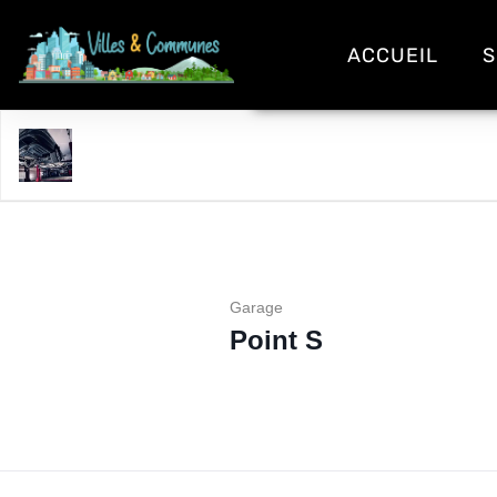
ACCUEIL
S
Point S
Garage
Point S