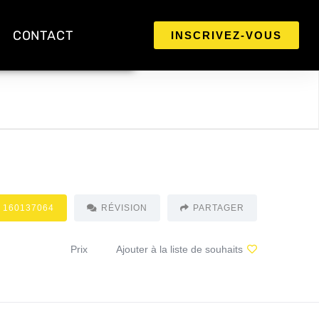
CONTACT
INSCRIVEZ-VOUS
 160137064
RÉVISION
PARTAGER
Prix
Ajouter à la liste de souhaits