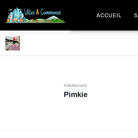
ACCUEIL
S
Pimkie
Habillement
Pimkie