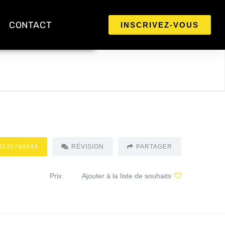
CONTACT
INSCRIVEZ-VOUS
3235798644
RÉVISION
PARTAGER
Prix
Ajouter à la liste de souhaits