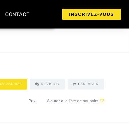
CONTACT
INSCRIVEZ-VOUS
3382243085
RÉVISION
PARTAGER
Prix
Ajouter à la liste de souhaits