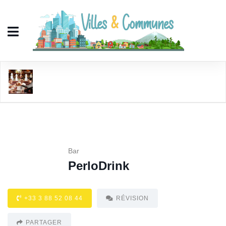
PerloDrink
Bar
PerloDrink
+33 3 88 52 08 44
RÉVISION
PARTAGER