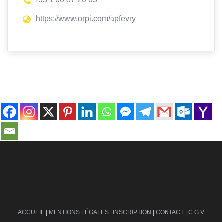
https://www.orpi.com/apfevry
contact@ville-infos.fr
ACCUEIL
|
MENTIONS LÉGALES
|
INSCRIPTION
|
CONTACT
|
C.G.V