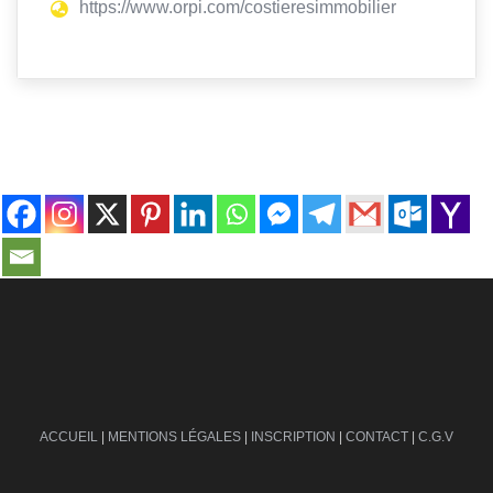
https://www.orpi.com/costieresimmobilier
contact@ville-infos.fr
ACCUEIL
|
MENTIONS LÉGALES
|
INSCRIPTION
|
CONTACT
|
C.G.V