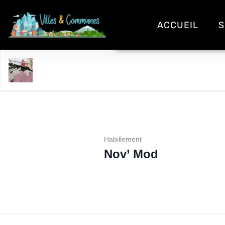
ACCUEIL
S
Nov' Mod
Habillement
Nov’ Mod