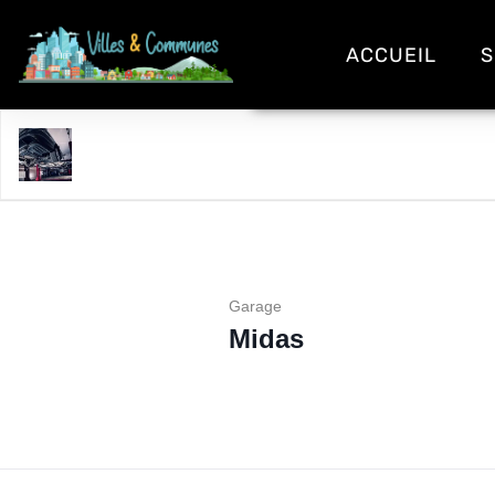
ACCUEIL
S
Midas
Garage
Midas