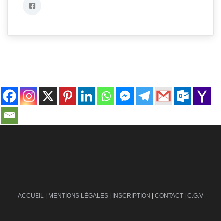
contact@ville-infos.fr
ACCUEIL
|
MENTIONS LÉGALES
|
INSCRIPTION
|
CONTACT
|
C.G.V