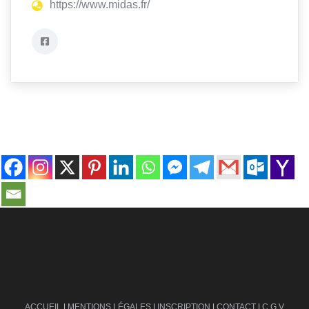
https://www.midas.fr/
contact@ville-infos.fr
ACCUEIL
|
MENTIONS LÉGALES
|
INSCRIPTION
|
CONTACT
|
C.G.V