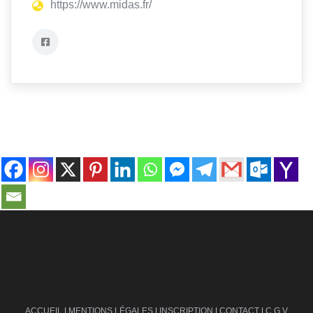
https://www.midas.fr/
contact@ville-infos.fr
ACCUEIL
|
MENTIONS LÉGALES
|
INSCRIPTION
|
CONTACT
|
C.G.V