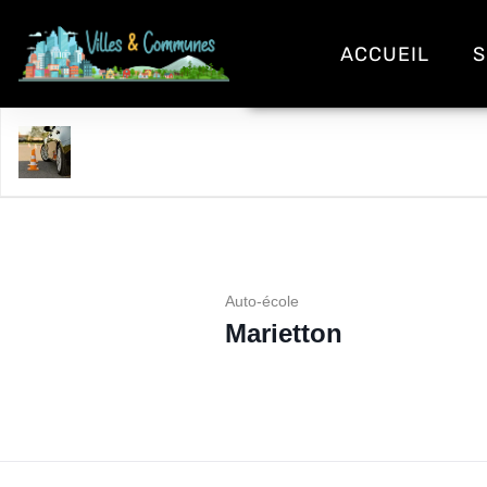
ACCUEIL
S
Marietton
Auto-école
Marietton