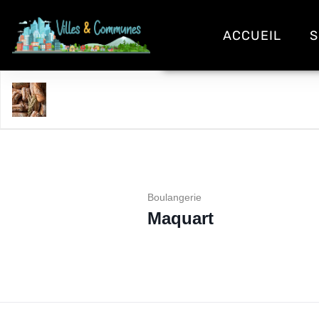
ACCUEIL
S
Maquart
Boulangerie
Maquart