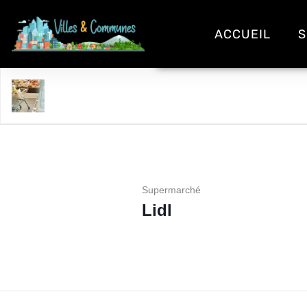
ACCUEIL
S
Lidl
Supermarché
Lidl