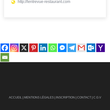
http://lentrevue-restaurant.com
contact@ville-infos.fr
ACCUEIL
|
MENTIONS LÉGALES
|
INSCRIPTION
|
CONTACT
|
C.G.V