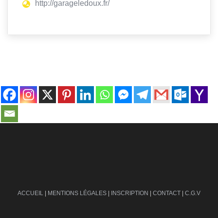
http://garageledoux.fr/
contact@ville-infos.fr
ACCUEIL
|
MENTIONS LÉGALES
|
INSCRIPTION
|
CONTACT
|
C.G.V