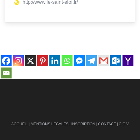
http://www.le-saint-eloi.fr/
contact@ville-infos.fr
ACCUEIL
|
MENTIONS LÉGALES
|
INSCRIPTION
|
CONTACT
|
C.G.V