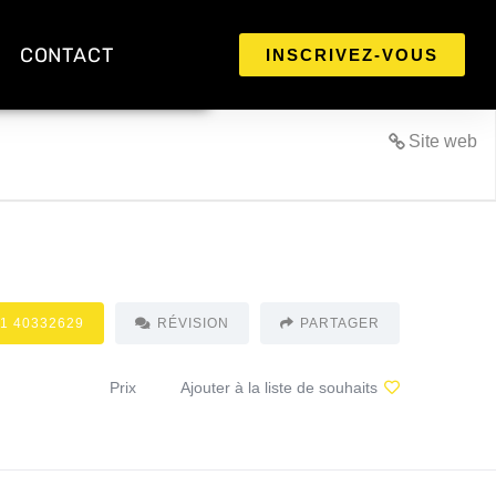
CONTACT
INSCRIVEZ-VOUS
Site web
 1 40332629
RÉVISION
PARTAGER
Prix
Ajouter à la liste de souhaits