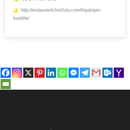
http://restaurantchezlulu.com/legalopin-
bastille/
contact@ville-infos.fr