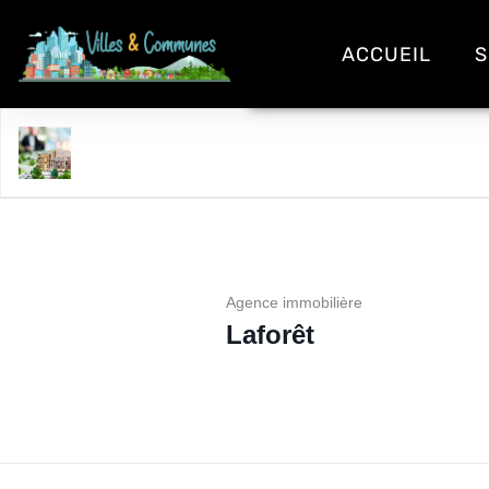
ACCUEIL
S
Laforêt
Agence immobilière
Laforêt