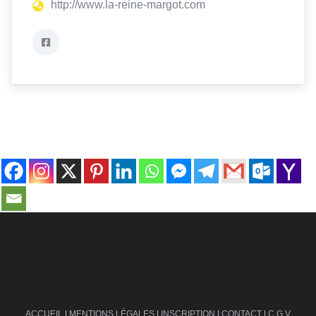
http://www.la-reine-margot.com
contact@ville-infos.fr
ACCUEIL
|
MENTIONS LÉGALES
|
INSCRIPTION
|
CONTACT
|
C.G.V