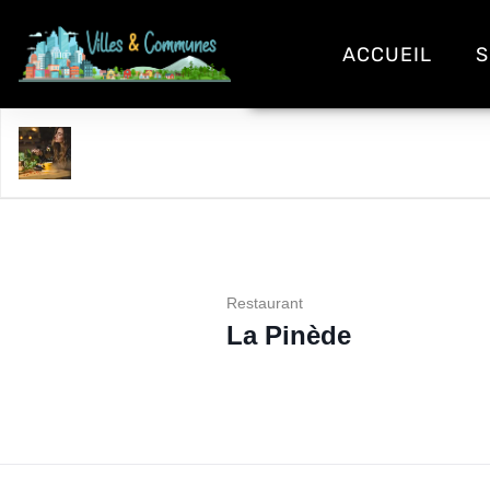
ACCUEIL
S
La Pinède
Restaurant
La Pinède