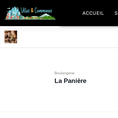
ACCUEIL
S
La Panière
Boulangerie
La Panière