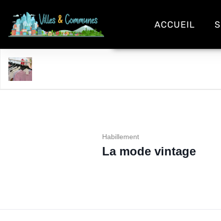
ACCUEIL
S
La mode vintage
Habillement
La mode vintage