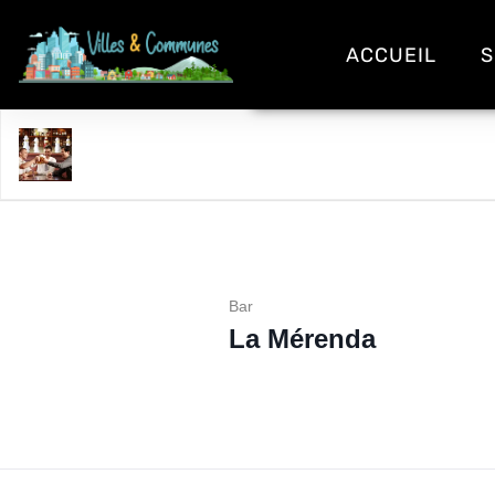
ACCUEIL
S
La Mérenda
Bar
La Mérenda