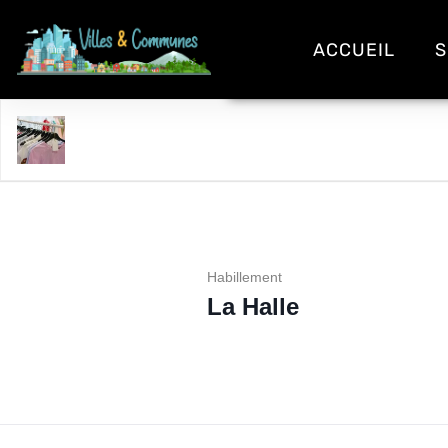
ACCUEIL
S
La Halle
Habillement
La Halle