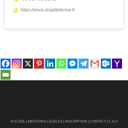
https://www.alaptiteferme.fr
contact@ville-infos.fr
ACCUEIL
|
MENTIONS LÉGALES
|
INSCRIPTION
|
CONTACT
|
C.G.V