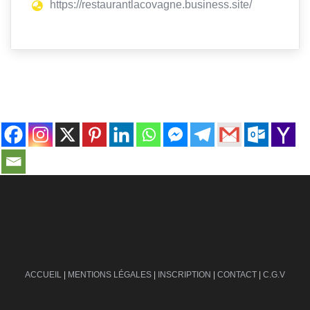
https://restaurantlacovagne.business.site/
contact@ville-infos.fr
ACCUEIL
|
MENTIONS LÉGALES
|
INSCRIPTION
|
CONTACT
|
C.G.V