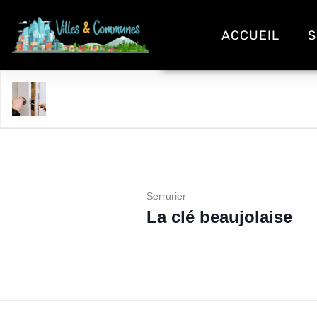
ACCUEIL
S
La clé beaujolaise
Serrurier
La clé beaujolaise