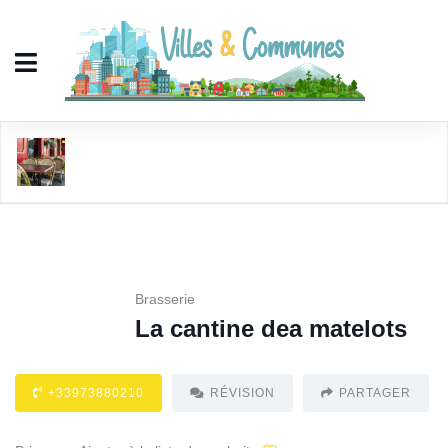
La cantine dea matelots
Brasserie
La cantine dea matelots
+33973880210
RÉVISION
PARTAGER