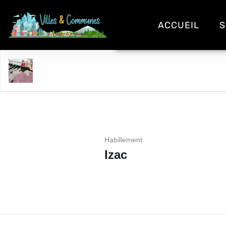
ACCUEIL
S
Izac
Habillement
Izac