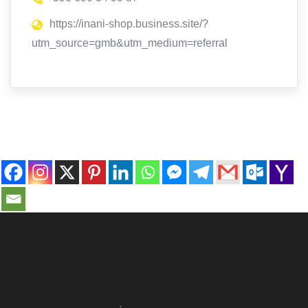
https://inani-shop.business.site/?
utm_source=gmb&utm_medium=referral
contact@ville-infos.fr