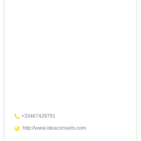
+33467429791
http://www.ideaconseils.com