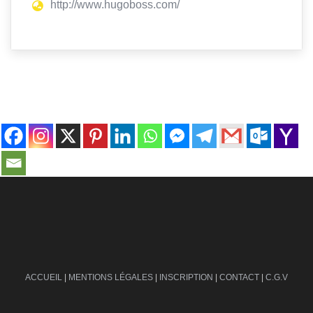
http://www.hugoboss.com/
contact@ville-infos.fr
ACCUEIL
|
MENTIONS LÉGALES
|
INSCRIPTION
|
CONTACT
|
C.G.V