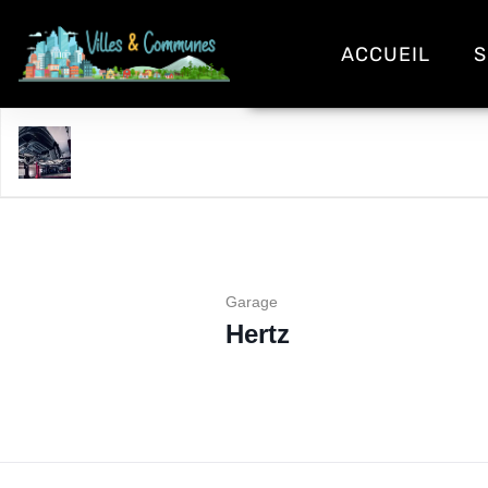
ACCUEIL
S
Hertz
Garage
Hertz