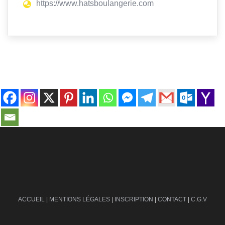
https://www.hatsboulangerie.com
contact@ville-infos.fr
ACCUEIL
|
MENTIONS LÉGALES
|
INSCRIPTION
|
CONTACT
|
C.G.V