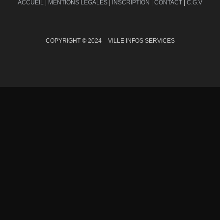
ACCUEIL
|
MENTIONS LÉGALES
|
INSCRIPTION
|
CONTACT
|
C.G.V
COPYRIGHT © 2024 – VILLE INFOS SERVICES